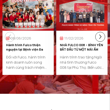
08/06/2026
11/02/2026
Hành trình Fulco thiện
NHÀ FULCO 008 – BÌNH YÊN
nguyện tại Bệnh viện Đa
BẮT ĐẦU TỪ MỘT MÁI ẤM
khoa Chương Mỹ
Đối với Fulco, hành trình
Hành trình trao tặng Ngôi
kinh doanh luôn song
nhà tình thương Fulco
hành cùng trách nhiệm
008 tại Phú Thọ. Biến ước
cộng đồng. ...
...