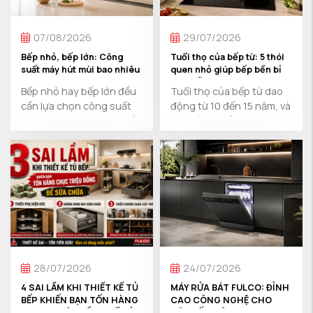
07/08/2026
29/07/2026
Bếp nhỏ, bếp lớn: Công
Tuổi thọ của bếp từ: 5 thói
suất máy hút mùi bao nhiêu
quen nhỏ giúp bếp bền bỉ
là đủ?
hơn mỗi ngày
Bếp nhỏ hay bếp lớn đều
Tuổi thọ của bếp từ dao
cần lựa chọn công suất
động từ 10 đến 15 năm, và
máy hút mùi phù hợp để
có thể lên đến 20 năm
xử lý ...
nếu dùng đúng ...
28/07/2026
24/07/2026
4 SAI LẦM KHI THIẾT KẾ TỦ
MÁY RỬA BÁT FULCO: ĐỈNH
BẾP KHIẾN BẠN TỐN HÀNG
CAO CÔNG NGHỆ CHO
CHỤC TRIỆU ĐỒNG ĐỂ SỬA
CĂN BẾP HIỆN ĐẠI