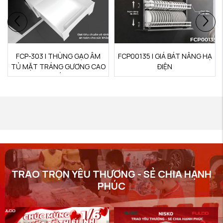
FCP-303 | THÙNG GẠO ÂM
FCP00135 | GIÁ BÁT NÂNG HẠ
TỦ MẶT TRÁNG GƯƠNG CAO
ĐIỆN
CẤP
TRAO TRỌN YÊU THƯƠNG - SẺ CHIA HẠNH
PHÚC