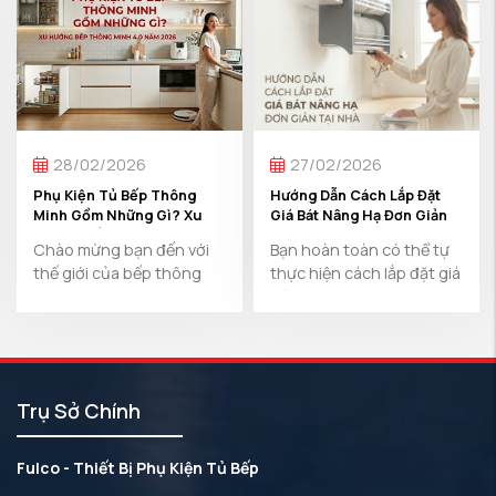
28/02/2026
27/02/2026
Phụ Kiện Tủ Bếp Thông
Hướng Dẫn Cách Lắp Đặt
Minh Gồm Những Gì? Xu
Giá Bát Nâng Hạ Đơn Giản
Hướng Bếp Thông Minh 4.0
Tại Nhà
Chào mừng bạn đến với
Bạn hoàn toàn có thể tự
Năm 2026
thế giới của bếp thông
thực hiện cách lắp đặt giá
minh 4.0, nơi công nghệ
bát nâng hạ tại ...
và thiết kế hòa ...
Trụ Sở Chính
Fulco - Thiết Bị Phụ Kiện Tủ Bếp