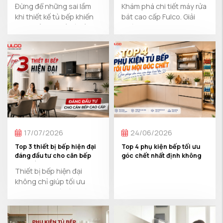
Đừng để những sai lầm
Khám phá chi tiết máy rửa
CHỮA
khi thiết kế tủ bếp khiến
bát cao cấp Fulco. Giải
bạn phải đập bỏ và sửa
pháp công nghệ AI thông
chữa tốn kém. Khám ...
...
17/07/2026
24/06/2026
Top 3 thiết bị bếp hiện đại
Top 4 phụ kiện bếp tối ưu
đáng đầu tư cho căn bếp
góc chết nhất định không
cao cấp
được bỏ qua
Thiết bị bếp hiện đại
không chỉ giúp tối ưu
công năng mà còn góp
phần tạo ...