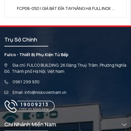
FCP08-05D | GIÁ BÁT ĐĨA TAY NÂNG HẠ FULL INOX ...
Trụ Sở Chính
Fulco - Thiết Bị Phụ Kiện Tủ Bếp
Địa chỉ: FULCO BUILDING, 26 Đặng Thuỳ Trâm, Phường Nghĩa
Đô, Thành phố Hà Nội, Việt Nam
0961 299 930
Email: info@niskovietnam.vn
19009213
Chi Nhánh Miền Nam