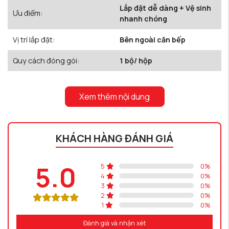
Lắp đặt dễ dàng + Vệ sinh
Ưu điểm:
nhanh chóng
Vị trí lắp đặt:
Bên ngoài căn bếp
Quy cách đóng gói:
1 bộ/ hộp
Xem thêm nội dung
KHÁCH HÀNG ĐÁNH GIÁ
5.0
5
0
%
4
0
%
3
0
%
2
0
%
1
0
%
Đánh giá và nhận xét