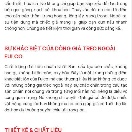
cần thiết, hữu ích. Nó không chỉ giúp bạn sắp xếp đồ đạc trong
bếp gọn gàng, sạch sẽ, khoa học. Thay vào đó, nó còn tô điểm
cho căn bếp thêm trang hoàng, lộng lẫy, sang trọng. Ngoài ra,
sự tiện dụng mà chiếc giá mang lại giúp bạn đun nấu nhanh
chóng hơn. Chúng sẽ tiết kiệm thời gian và công sức đáng kể.
SỰ KHÁC BIỆT CỦA DÒNG GIÁ TREO NGOÀI
FULCO
Chất lượng đạt tiêu chuẩn Nhật Bản: cấu tạo bền chắc, không
han gỉ, không bị ăn mòn, oxy hóa. Đây là một trong những điểm
khác biệt lớn của Fulco mà các thương hiệu khác không có được.
Với những dòng giá treo ngoài này, sự chắc chắn trong cấu tạo
sản phẩm nói chung và trong từng mối hàn nói riêng là điều vô
cùng quan trọng. Nó không chỉ quyết định giá có để được nhiều
vật nặng cùng lúc hay không mà nó còn giúp giá có tuổi thọ lâu
đời hơn dù thường xuyên chịu tải trọng lớn.
THIẾT KẾ & CHẤT LIỆU