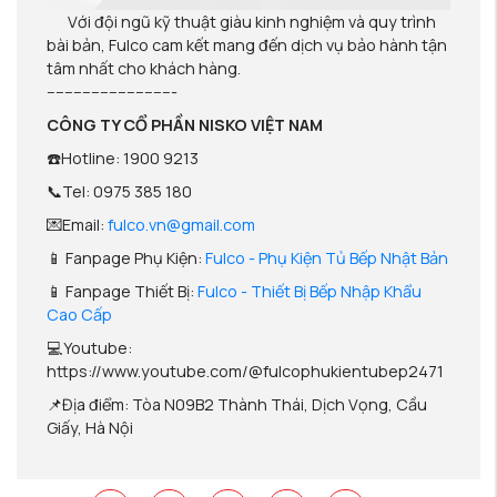
Với đội ngũ kỹ thuật giàu kinh nghiệm và quy trình
bài bản, Fulco cam kết mang đến dịch vụ bảo hành tận
tâm nhất cho khách hàng.
-----------------------------
CÔNG TY CỔ PHẦN NISKO VIỆT NAM
☎️Hotline:
1900 9213
📞Tel: 0975 385 180
💌Email:
fulco.vn@gmail.com
📱 Fanpage Phụ Kiện:
Fulco - Phụ Kiện Tủ Bếp Nhật Bản
📱 Fanpage Thiết Bị:
Fulco - Thiết Bị Bếp Nhập Khẩu
Cao Cấp
💻Youtube:
https://www.youtube.com/@fulcophukientubep2471
📌Địa điểm: Tòa N09B2 Thành Thái, Dịch Vọng, Cầu
Giấy, Hà Nội