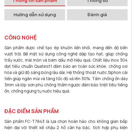
Thông tin sản phẩm
Thông số
Hướng dẫn sử dụng
Đánh giá
CÔNG NGHỆ
Sản phẩm được chế tạo ép khuôn liền khối, mang đến độ bền
vượt trội. Bề mặt sử dụng công nghệ dập tạo hạt, giúp chống
trầy xước, mài mòn và bám dầu mỡ hiệu quả. Chất liệu inox 304
đạt tiêu chuẩn Quatest1 đảm bảo an toàn sức khỏe, chống oxi
hóa và giữ độ sáng bóng lâu dài. Hệ thống thoát nước Siphon cải
tiến giúp ngăn mùi và tăng tốc độ xả lên 30%. Tấm chống ồn dày
3mm và lớp sơn phủ chống thấm ngược đảm bảo triệt tiêu tiếng
ồn, chống ngưng tụ nước hiệu quả.
ĐẶC ĐIỂM SẢN PHẨM
Sản phẩm FC-T7843 là lựa chọn hoàn hảo cho không gian bếp
hiện đại với thiết kế chậu 2 hố cân hạ bậc, tích hợp phụ kiện