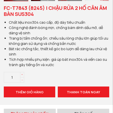
FC-T7843 (8245) | CHẬU RỬA 2 HỐ CÂN ÂM
BÀN SUS304
Chất liệu inox304 cao cấp, độ dày tiêu chuẩn
Công nghệ đánh bóng mịn, chống bám dính dầu mỡ, dễ
dàng vệ sinh
Trang bị tấm chống ồn; chiều sâu lòng chậu lớn giúp tối ưu
không gian sử dụng và chống bắn nước
Bát rác chống tắc, thiết kế góc bo lượn dễ dàng lau chùi vệ
sinh
Tích hợp nhiều phụ kiện: giá úp bát inox304 và viền cao su
tránh gây tiếng ồn và xước
THÊM GIỎ HÀNG
THANH TOÁN NGAY