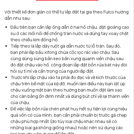
Với thiết kế đơn giản có thể tự lắp đặt tại gia theo Fulco hướng
dẫn như sau:
Đầu tiên bạn cần lắp ống dẫn ở hai hố chậu, đặt gioăng cao
su ở các mối nối để chống tràn nước và dùng tay xoay chặt
theo chiều kim đồng hồ.
Tiếp theo là lắp dây ruột gà dẫn nước từ lỗ tràn. Sau đó,
bạn phải lắp bầu xifong chứa cốc lọc rác vào chậu. Sau
cùng dùng súng bắn keo bắn xung quanh viền chậu sau
đó đặt chậu vào hố. công đoạn lắp đặt bồn rửa bát này đòi
hỏi sự tỉ mỉ và cẩn trọng của người lắp đặt.
Trước khi lắp chậu vào ta phải đo đạc và vẽ kích thước của
chậu trên bề mặt của kệ đỡ, muốn làm điều này bạn lật úp
chậu xuống mặt bàn theo hướng bạn muốn đặt làm sao
cho cân bằng ổn định nhất và dùng bút chì vẽ lại thành viền
của chậu.
Để việc lắp bồn rửa chén phát huy hết sự tiện lợi cùng hiệu
quả vốn có của mình, bạn cần phải chuẩn bị trước gá chẹp
chậu phù hợp nhất (do tùy loại chậu khác nhau sẽ có
những loại gá không giống nhau) hoặc nên sử dụng các
loại kẹp chuyên dụng để lắp đặt.