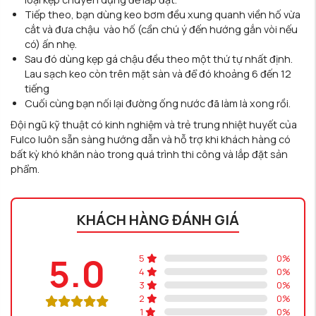
Tiếp theo, bạn dùng keo bơm đều xung quanh viền hố vừa
cắt và đưa chậu vào hố (cần chú ý đến hướng gắn vòi nếu
có) ấn nhẹ.
Sau đó dùng kẹp gá chậu đều theo một thứ tự nhất định.
Lau sạch keo còn trên mặt sàn và để đó khoảng 6 đến 12
tiếng
Cuối cùng bạn nối lại đường ống nước đã làm là xong rồi.
Đội ngũ kỹ thuật có kinh nghiệm và trẻ trung nhiệt huyết của
Fulco luôn sẵn sàng hướng dẫn và hỗ trợ khi khách hàng có
bất kỳ khó khăn nào trong quá trình thi công và lắp đặt sản
phẩm.
KHÁCH HÀNG ĐÁNH GIÁ
5.0
5
0
%
4
0
%
3
0
%
2
0
%
1
0
%