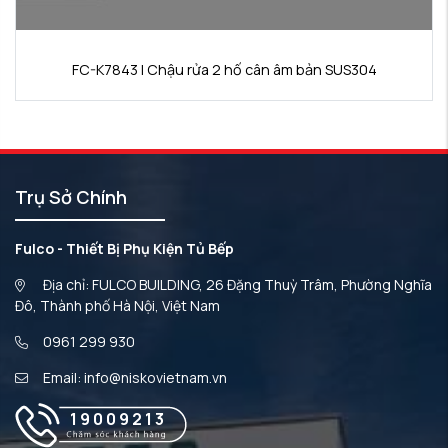
FC-K7843 | Chậu rửa 2 hố cân âm bản SUS304
Trụ Sở Chính
Fulco - Thiết Bị Phụ Kiện Tủ Bếp
Địa chỉ: FULCO BUILDING, 26 Đặng Thuỳ Trâm, Phường Nghĩa
Đô, Thành phố Hà Nội, Việt Nam
0961 299 930
Email: info@niskovietnam.vn
19009213