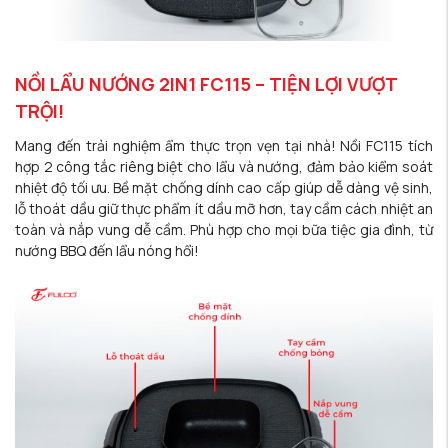
NỒI LẨU NƯỚNG 2IN1 FC115 – TIỆN LỢI VƯỢT
TRỘI!
Mang đến trải nghiệm ẩm thực trọn vẹn tại nhà! Nồi FC115 tích
hợp 2 công tắc riêng biệt cho lẩu và nướng, đảm bảo kiểm soát
nhiệt độ tối ưu. Bề mặt chống dính cao cấp giúp dễ dàng vệ sinh,
lỗ thoát dầu giữ thực phẩm ít dầu mỡ hơn, tay cầm cách nhiệt an
toàn và nắp vung dễ cầm. Phù hợp cho mọi bữa tiệc gia đình, từ
nướng BBQ đến lẩu nóng hổi!