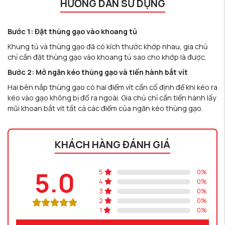
HƯỚNG DẪN SỬ DỤNG
Bước 1: Đặt thùng gạo vào khoang tủ
Khung tủ và thùng gạo đã có kích thước khớp nhau, gia chủ
chỉ cần đặt thùng gạo vào khoang tủ sao cho khớp là được.
Bước 2: Mở ngăn kéo thùng gạo và tiến hành bắt vít
Hai bên nắp thùng gạo có hai điểm vít cần cố định để khi kéo ra
kéo vào gạo không bị đổ ra ngoài. Gia chủ chỉ cần tiến hành lấy
mũi khoan bắt vít tất cả các điểm của ngăn kéo thùng gạo.
KHÁCH HÀNG ĐÁNH GIÁ
5.0
5
0
%
4
0
%
3
0
%
2
0
%
1
0
%