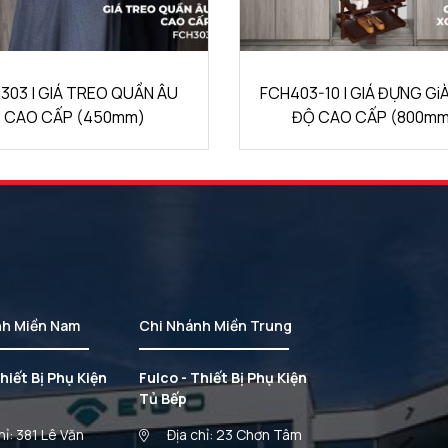
3-10 | GIÁ ĐỰNG GiÀY 360
FCH203 | NGĂN KÉO Đ
ĐỘ CAO CẤP (800mm)
TRANG SỨC, PHỤ KIỆN .
nh Miền Nam
Chi Nhánh Miền Trung
hiết Bị Phụ Kiện
Fulco - Thiết Bị Phụ Kiện
Tủ Bếp
hỉ: 381 Lê Văn
Địa chỉ: 23 Chơn Tâm