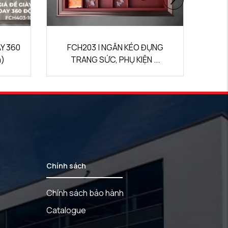
ỰNG
FCH205 | NGĂN KÉO ĐỂ ĐỒ
..
CAO CẤP (700mm)
Chính sách
Chính sách bảo hành
Catalogue