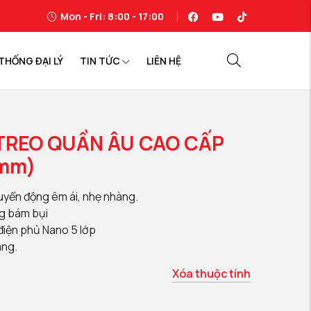
Mon - Fri: 8:00 - 17:00
THỐNG ĐẠI LÝ
TIN TỨC
LIÊN HỆ
 TREO QUẦN ÂU CAO CẤP
mm)
uyển động êm ái, nhẹ nhàng.
g bám bụi
 điện phủ Nano 5 lớp
áng.
Xóa thuộc tính