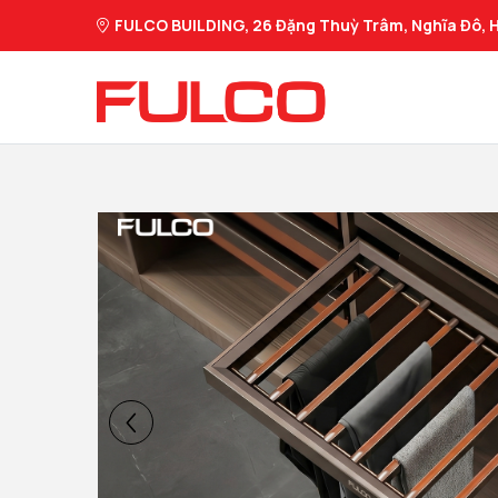
FULCO BUILDING, 26 Đặng Thuỳ Trâm, Nghĩa Đô, H