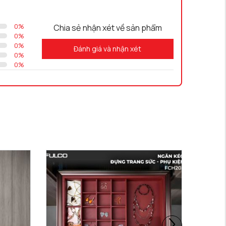
0
%
Chia sẻ nhận xét về sản phẩm
0
%
0
%
Đánh giá và nhận xét
0
%
0
%