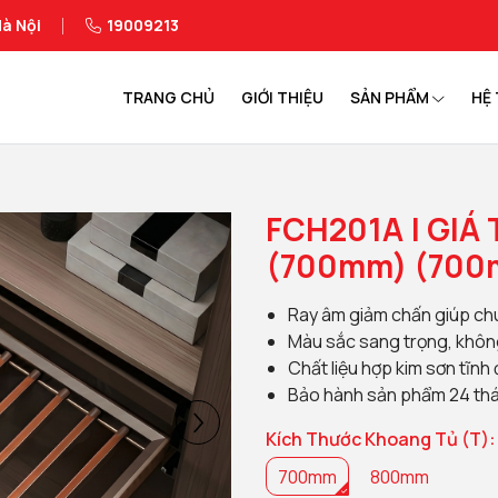
à Nội
19009213
TRANG CHỦ
GIỚI THIỆU
SẢN PHẨM
HỆ 
FCH201A | GIÁ
(700mm)
(700
Ray âm giảm chấn giúp ch
Màu sắc sang trọng, khôn
Chất liệu hợp kim sơn tĩnh
Bảo hành sản phẩm 24 th
Kích Thước Khoang Tủ (T):
700mm
800mm