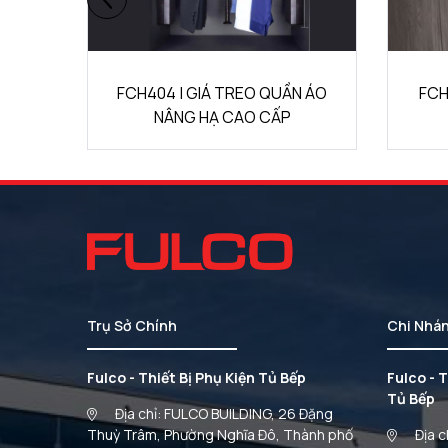
N ÁO
FCH303 | GIÁ TREO QUẦN ÂU
FCH40
CAO CẤP (450mm)
Trụ Sở Chính
Chi Nhá
Fulco - Thiết Bị Phụ Kiện Tủ Bếp
Fulco - T
Tủ Bếp
Địa chỉ: FULCO BUILDING, 26 Đặng
Thuỳ Trâm, Phường Nghĩa Đô, Thành phố
Địa c