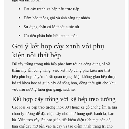
nguyên tắc cơ bản:
Đặt cây tránh xa bếp nấu trực tiếp.
Đảm bảo thông gió và ánh sáng tự nhiên.
Sử dụng chậu có lỗ thoát nước tốt.
Ưu tiên phân bón hữu cơ an toàn.
Gợi ý kết hợp cây xanh với phụ
kiện nội thất bếp
Để cây trồng trong nhà bếp phát huy tối đa công dụng cả về
thẩm mỹ lẫn công năng, việc kết hợp cùng phụ kiện nội thất
bếp phù hợp là yếu tố rất quan trọng. Một không gian bếp được
bố trí khoa học sẽ giúp cây dễ sống hơn, đồng thời giữ cho khu
vực nấu nướng luôn gọn gàng, sạch sẽ.
Kết hợp cây trồng với kệ bếp treo tường
Các loại kệ bếp treo tường inox 304 hoặc kệ gỗ chống ẩm là lựa
chọn lý tưởng để đặt chậu cây nhỏ như húng quế, hành lá, bạc
hà. Việc treo cây lên cao giúp tiết kiệm diện tích mặt bàn đá,
hạn chế dầu mỡ bắn vào lá cây và tạo điểm nhấn trang trí cho