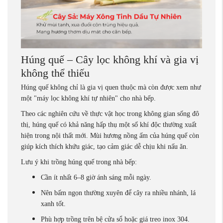
Húng quế – Cây lọc không khí và gia vị
không thể thiếu
Húng quế không chỉ là gia vị quen thuộc mà còn được xem như
một "máy lọc không khí tự nhiên" cho nhà bếp.
Theo các nghiên cứu về thực vật học trong không gian sống đô
thị, húng quế có khả năng hấp thụ một số khí độc thường xuất
hiện trong nội thất mới. Mùi hương nồng ấm của húng quế còn
giúp kích thích khứu giác, tạo cảm giác dễ chịu khi nấu ăn.
Lưu ý khi trồng húng quế trong nhà bếp:
Cần ít nhất 6–8 giờ ánh sáng mỗi ngày.
Nên bấm ngọn thường xuyên để cây ra nhiều nhánh, lá
xanh tốt.
Phù hợp trồng trên bệ cửa sổ hoặc giá treo inox 304.