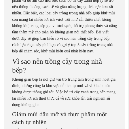
phẩm và độ ẩm cao nếu biết cách bố trí cây xanh hợp lý sẽ trở
nên thông thoáng, sạch sẽ và giàu năng lượng tích cực hơn rất
nhiều. Đặc biệt, các loại cây trồng trong nhà bếp giúp khử mùi
còn mang lại nhiều lợi ích vượt trội như cải thiện chất lượng
không khí, cung cấp gia vị tươi sạch, hỗ trợ phong thủy và nâng
tầm thẩm mỹ cho toàn bộ không gian nội thất bếp. Bài viết
dưới đây sẽ giúp bạn hiểu rõ vì sao nên trồng cây trong bếp,
cách lựa chọn cây phù hợp và gợi ý top 5 cây trồng trong nhà
bếp dễ chăm sóc, khử mùi hiệu quả nhất hiện nay.
Vì sao nên trồng cây trong nhà
bếp?
Không gian bếp là nơi giữ vai trò trung tâm trong sinh hoạt gia
đình, nhưng cũng là khu vực dễ tích tụ mùi và vi khuẩn nếu
không được thông gió tốt. Việc bố trí cây xanh trong bếp mang
lại nhiều lợi ích thiết thực cả về sức khỏe lẫn trải nghiệm sử
dụng không gian.
Giảm mùi dầu mỡ và thực phẩm một
cách tự nhiên