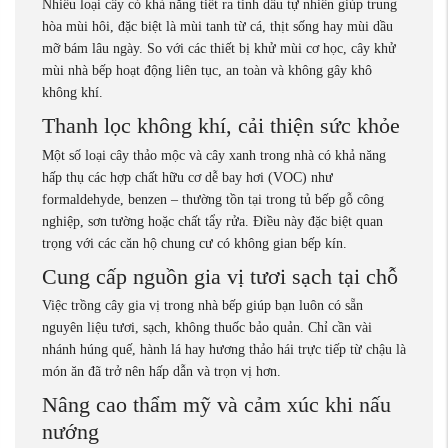
Nhiều loại cây có khả năng tiết ra tinh dầu tự nhiên giúp trung
hòa mùi hôi, đặc biệt là mùi tanh từ cá, thịt sống hay mùi dầu
mỡ bám lâu ngày. So với các thiết bị khử mùi cơ học, cây khử
mùi nhà bếp hoạt động liên tục, an toàn và không gây khô
không khí.
Thanh lọc không khí, cải thiện sức khỏe
Một số loại cây thảo mộc và cây xanh trong nhà có khả năng
hấp thụ các hợp chất hữu cơ dễ bay hơi (VOC) như
formaldehyde, benzen – thường tồn tại trong tủ bếp gỗ công
nghiệp, sơn tường hoặc chất tẩy rửa. Điều này đặc biệt quan
trọng với các căn hộ chung cư có không gian bếp kín.
Cung cấp nguồn gia vị tươi sạch tại chỗ
Việc trồng cây gia vị trong nhà bếp giúp bạn luôn có sẵn
nguyên liệu tươi, sạch, không thuốc bảo quản. Chỉ cần vài
nhánh húng quế, hành lá hay hương thảo hái trực tiếp từ chậu là
món ăn đã trở nên hấp dẫn và trọn vị hơn.
Nâng cao thẩm mỹ và cảm xúc khi nấu
nướng