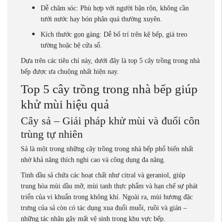
Dễ chăm sóc: Phù hợp với người bận rộn, không cần
tưới nước hay bón phân quá thường xuyên.
Kích thước gọn gàng: Dễ bố trí trên kệ bếp, giá treo
tường hoặc bệ cửa sổ.
Dựa trên các tiêu chí này, dưới đây là top 5 cây trồng trong nhà
bếp được ưa chuộng nhất hiện nay.
Top 5 cây trồng trong nhà bếp giúp
khử mùi hiệu quả
Cây sả – Giải pháp khử mùi và đuổi côn
trùng tự nhiên
Sả là một trong những cây trồng trong nhà bếp phổ biến nhất
nhờ khả năng thích nghi cao và công dụng đa năng.
Tinh dầu sả chứa các hoạt chất như citral và geraniol, giúp
trung hòa mùi dầu mỡ, mùi tanh thực phẩm và hạn chế sự phát
triển của vi khuẩn trong không khí. Ngoài ra, mùi hương đặc
trưng của sả còn có tác dụng xua đuổi muỗi, ruồi và gián –
những tác nhân gây mất vệ sinh trong khu vực bếp.