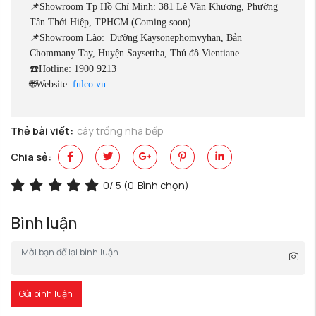
📌Showroom Tp Hồ Chí Minh: 381 Lê Văn Khương, Phường
Tân Thới Hiệp, TPHCM (Coming soon)
📌Showroom Lào: Đường Kaysonephomvyhan, Bản
Chommany Tay, Huyện Saysettha, Thủ đô Vientiane
☎️Hotline: 1900 9213
🌐Website:
fulco.vn
Thẻ bài viết:
cây trồng nhà bếp
Chia sẻ:
0
/ 5 (
0
Bình chọn)
Bình luận
Gửi bình luận