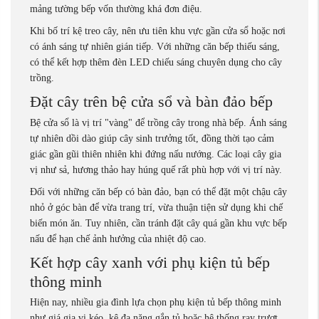
mảng tường bếp vốn thường khá đơn điệu.
Khi bố trí kệ treo cây, nên ưu tiên khu vực gần cửa sổ hoặc nơi
có ánh sáng tự nhiên gián tiếp. Với những căn bếp thiếu sáng,
có thể kết hợp thêm đèn LED chiếu sáng chuyên dụng cho cây
trồng.
Đặt cây trên bệ cửa sổ và bàn đảo bếp
Bệ cửa sổ là vị trí "vàng" để trồng cây trong nhà bếp. Ánh sáng
tự nhiên dồi dào giúp cây sinh trưởng tốt, đồng thời tạo cảm
giác gần gũi thiên nhiên khi đứng nấu nướng. Các loại cây gia
vị như sả, hương thảo hay húng quế rất phù hợp với vị trí này.
Đối với những căn bếp có bàn đảo, bạn có thể đặt một chậu cây
nhỏ ở góc bàn để vừa trang trí, vừa thuận tiện sử dụng khi chế
biến món ăn. Tuy nhiên, cần tránh đặt cây quá gần khu vực bếp
nấu để hạn chế ảnh hưởng của nhiệt độ cao.
Kết hợp cây xanh với phụ kiện tủ bếp
thông minh
Hiện nay, nhiều gia đình lựa chọn phụ kiện tủ bếp thông minh
như giá gia vị kéo, kệ đa năng gắn tủ hoặc hệ thống ray trượt.