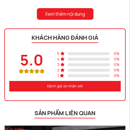
Xem thêm nội dung
KHÁCH HÀNG ĐÁNH GIÁ
5.0
5
0
%
4
0
%
3
0
%
2
0
%
1
0
%
Đánh giá và nhận xét
SẢN PHẨM LIÊN QUAN